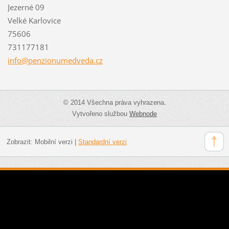
Jezerné 09
Velké Karlovice
75606
731177181
info@pen
zionumed
veda.cz
© 2014 Všechna práva vyhrazena.
Vytvořeno službou
Webnode
Zobrazit:
Mobilní verzi
|
Standardní verzi