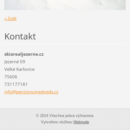
« Zpět
Kontakt
skiarealjezerne.cz
Jezerné 09
Velké Karlovice
75606
731177181
info@pen
zionumed
veda.cz
© 2014 Všechna práva vyhrazena.
Vytvořeno službou
Webnode