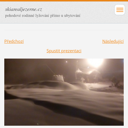
skiarealjezerne.cz
pohodové rodinné lyžování přímo u ubytování
Předchozí
Následující
Spustit prezentaci