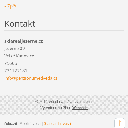
« Zpět
Kontakt
skiarealjezerne.cz
Jezerné 09
Velké Karlovice
75606
731177181
info@pen
zionumed
veda.cz
© 2014 Všechna práva vyhrazena.
Vytvořeno službou
Webnode
Zobrazit:
Mobilní verzi
|
Standardní verzi