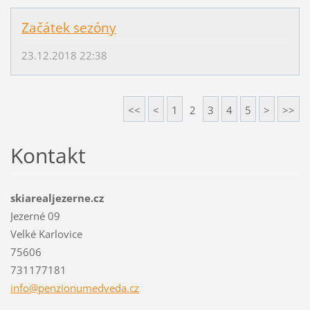
Začátek sezóny
23.12.2018 22:38
<<
<
1
2
3
4
5
>
>>
Kontakt
skiarealjezerne.cz
Jezerné 09
Velké Karlovice
75606
731177181
info@pen
zionumed
veda.cz