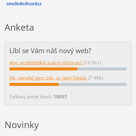
www.beskydycard.cz
Anketa
Líbí se Vám náš nový web?
Ano, je přehledný a plný informací.
(10 561)
Ne, nenašel jsem zde, co jsem hledal.
(7 496)
Celkový počet hlasů:
18057
Novinky