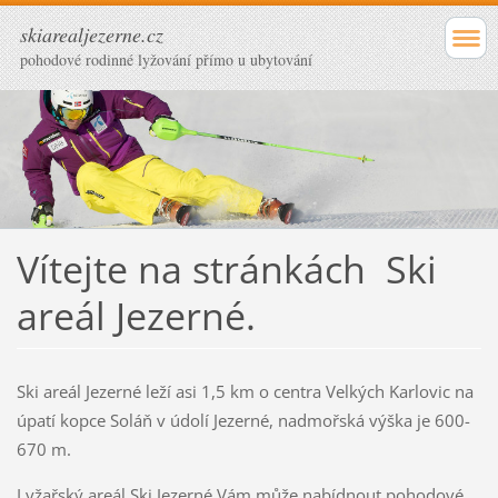
skiarealjezerne.cz
pohodové rodinné lyžování přímo u ubytování
Vítejte na stránkách Ski
areál Jezerné.
Ski areál Jezerné leží asi 1,5 km o centra Velkých Karlovic na
úpatí kopce Soláň v údolí Jezerné, nadmořská výška je 600-
670 m.
Lyžařský areál Ski Jezerné Vám může nabídnout pohodové