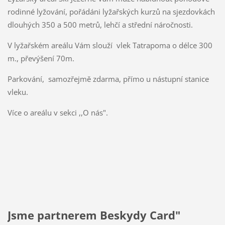
rodinné lyžování, pořádáni lyžařských kurzů na sjezdovkách
dlouhých 350 a 500 metrů, lehčí a střední náročnosti.
V lyžařském areálu Vám slouží vlek Tatrapoma o délce 300
m., převýšení 70m.
Parkování, samozřejmě zdarma, přímo u nástupní stanice
vleku.
Více o areálu v sekci ,,O nás".
Jsme partnerem Beskydy Card"