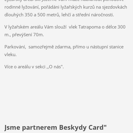
rodinné lyžování, pořádáni lyžařských kurzů na sjezdovkách
dlouhých 350 a 500 metrů, lehčí a střední náročnosti.
V lyžařském areálu Vám slouží vlek Tatrapoma o délce 300
m., převýšení 70m.
Parkování, samozřejmě zdarma, přímo u nástupní stanice
vleku.
Více o areálu v sekci ,,O nás".
Jsme partnerem Beskydy Card"