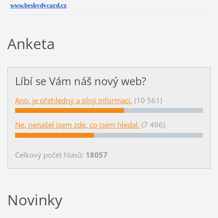
www.beskydycard.cz
Anketa
Líbí se Vám náš nový web?
Ano, je přehledný a plný informací.
(10 561)
Ne, nenašel jsem zde, co jsem hledal.
(7 496)
Celkový počet hlasů:
18057
Novinky