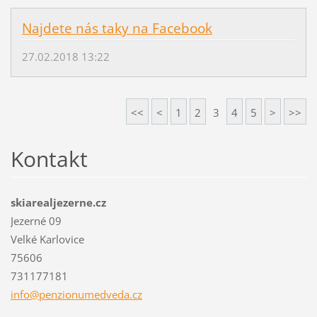
Najdete nás taky na Facebook
27.02.2018 13:22
<<
<
1
2
3
4
5
>
>>
Kontakt
skiarealjezerne.cz
Jezerné 09
Velké Karlovice
75606
731177181
info@pen
zionumed
veda.cz