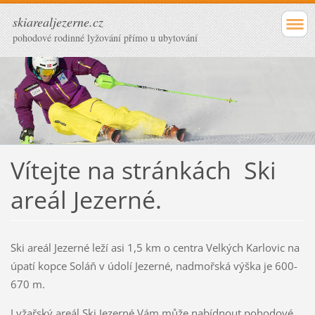
skiarealjezerne.cz
pohodové rodinné lyžování přímo u ubytování
Vítejte na stránkách Ski
areál Jezerné.
Ski areál Jezerné leží asi 1,5 km o centra Velkých Karlovic na
úpatí kopce Soláň v údolí Jezerné, nadmořská výška je 600-
670 m.
Lyžařský areál Ski Jezerné Vám může nabídnout pohodové