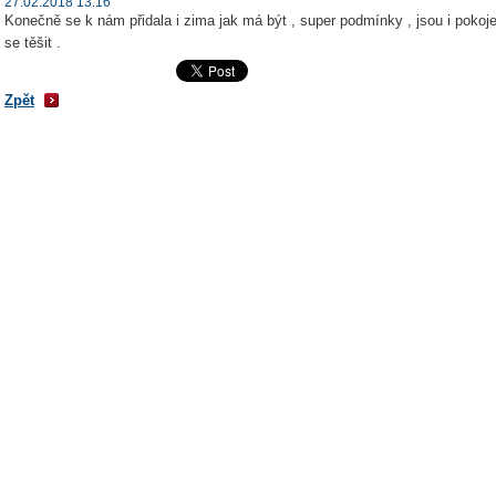
27.02.2018 13:16
Konečně se k nám přidala i zima jak má být , super podmínky , jsou i poko
se těšit .
Zpět