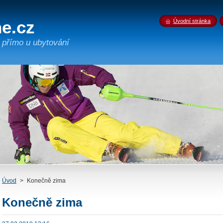
ne.cz
Úvodní stránka
 přímo u ubytování
Úvod
>
Konečně zima
Konečně zima