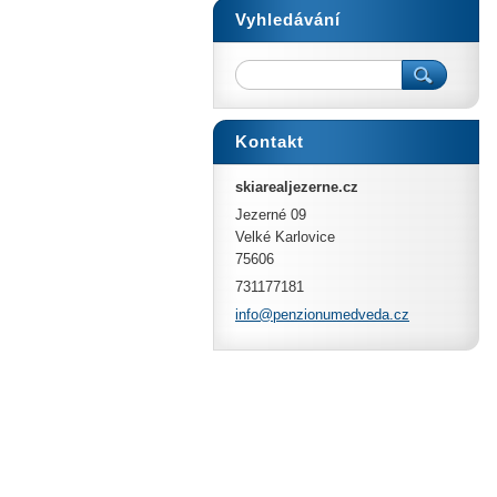
Vyhledávání
Kontakt
skiarealjezerne.cz
Jezerné 09
Velké Karlovice
75606
731177181
info@pen
zionumed
veda.cz