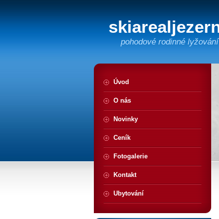
skiarealjezer
pohodové rodinné lyžování
Úvod
O nás
Novinky
Ceník
Fotogalerie
Kontakt
Ubytování