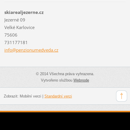
skiarealjezerne.cz
Jezerné 09
Velké Karlovice
75606
731177181
info@pen
zionumed
veda.cz
© 2014 Všechna práva vyhrazena.
Vytvořeno službou
Webnode
Zobrazit:
Mobilní verzi
|
Standardní verzi