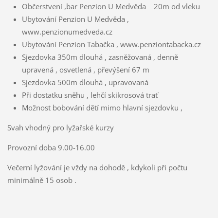
Občerstvení ,bar Penzion U Medvěda 20m od vleku
Ubytování Penzion U Medvěda ,
www.penzionumedveda.cz
Ubytování Penzion Tabačka , www.penziontabacka.cz
Sjezdovka 350m dlouhá , zasněžovaná , denně
upravená , osvetlená , převýšení 67 m
Sjezdovka 500m dlouhá , upravovaná
Při dostatku sněhu , lehčí skikrosová trať
Možnost bobování dětí mimo hlavní sjezdovku ,
Svah vhodný pro lyžařské kurzy
Provozní doba 9.00-16.00
Večerní lyžování je vždy na dohodě , kdykoli při počtu
minimálně 15 osob .