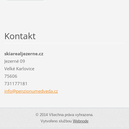
Kontakt
skiarealjezerne.cz
Jezerné 09
Velké Karlovice
75606
731177181
info@pen
zionumed
veda.cz
© 2014 Všechna práva vyhrazena.
Vytvořeno službou
Webnode