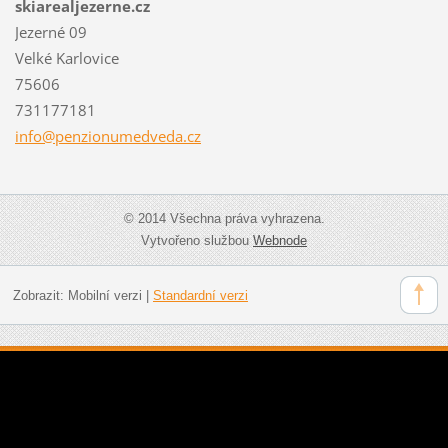
skiarealjezerne.cz
Jezerné 09
Velké Karlovice
75606
731177181
info@pen
zionumed
veda.cz
© 2014 Všechna práva vyhrazena.
Vytvořeno službou
Webnode
Zobrazit:
Mobilní verzi
|
Standardní verzi