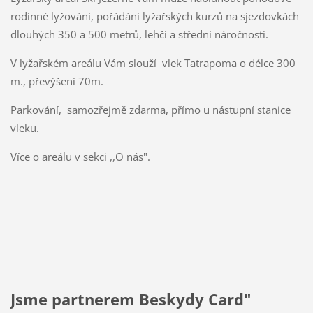
rodinné lyžování, pořádáni lyžařských kurzů na sjezdovkách
dlouhých 350 a 500 metrů, lehčí a střední náročnosti.
V lyžařském areálu Vám slouží vlek Tatrapoma o délce 300
m., převýšení 70m.
Parkování, samozřejmě zdarma, přímo u nástupní stanice
vleku.
Více o areálu v sekci ,,O nás".
Jsme partnerem Beskydy Card"