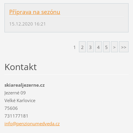
Příprava na sezónu
15.12.2020 16:21
1
2
3
4
5
>
>>
Kontakt
skiarealjezerne.cz
Jezerné 09
Velké Karlovice
75606
731177181
info@pen
zionumed
veda.cz