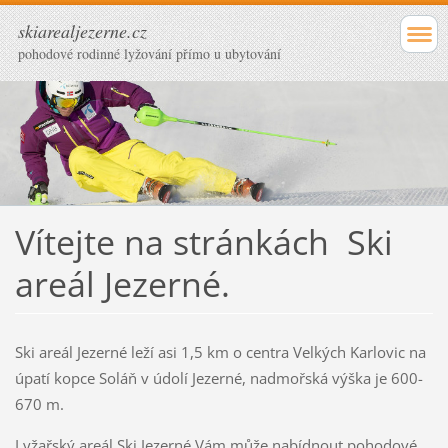
skiarealjezerne.cz
pohodové rodinné lyžování přímo u ubytování
Vítejte na stránkách Ski
areál Jezerné.
Ski areál Jezerné leží asi 1,5 km o centra Velkých Karlovic na
úpatí kopce Soláň v údolí Jezerné, nadmořská výška je 600-
670 m.
Lyžařský areál Ski Jezerné Vám může nabídnout pohodové