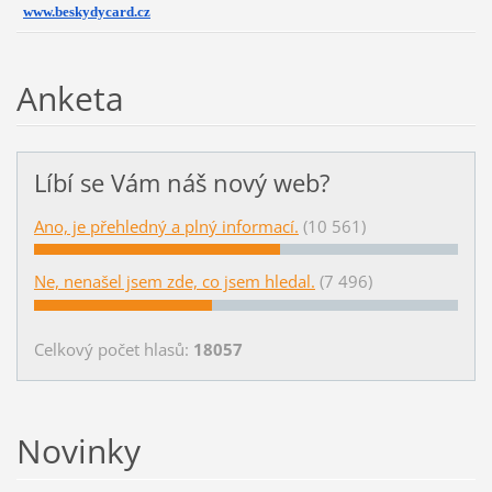
www.beskydycard.cz
Anketa
Líbí se Vám náš nový web?
Ano, je přehledný a plný informací.
(10 561)
Ne, nenašel jsem zde, co jsem hledal.
(7 496)
Celkový počet hlasů:
18057
Novinky